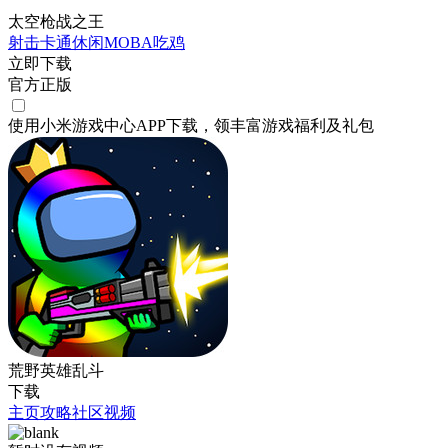
太空枪战之王
射击
卡通
休闲
MOBA
吃鸡
立即下载
官方正版
使用小米游戏中心APP
下载
，领丰富游戏
福利
及
礼包
荒野英雄乱斗
下载
主页
攻略
社区
视频