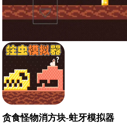
贪食怪物消方块-蛀牙模拟器