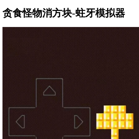
贪食怪物消方块-蛀牙模拟器