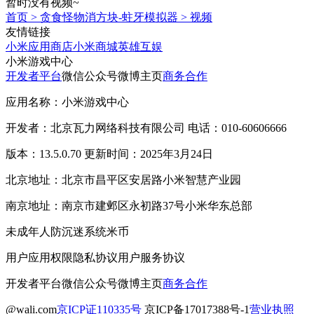
暂时没有视频~
首页
>
贪食怪物消方块-蛀牙模拟器
>
视频
友情链接
小米应用商店
小米商城
英雄互娱
小米游戏中心
开发者平台
微信公众号
微博主页
商务合作
应用名称：小米游戏中心
开发者：北京瓦力网络科技有限公司 电话：010-60606666
版本：13.5.0.70 更新时间：2025年3月24日
北京地址：北京市昌平区安居路小米智慧产业园
南京地址：南京市建邺区永初路37号小米华东总部
未成年人防沉迷系统
米币
用户应用权限
隐私协议
用户服务协议
开发者平台
微信公众号
微博主页
商务合作
@wali.com
京ICP证110335号
京ICP备17017388号-1
营业执照