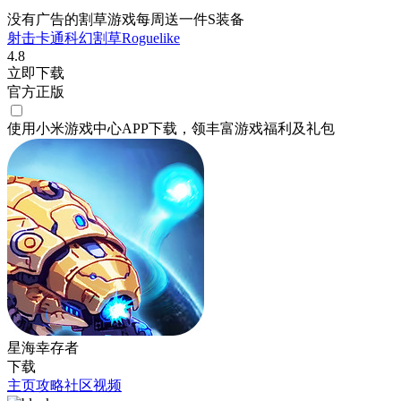
没有广告的割草游戏每周送一件S装备
射击
卡通
科幻
割草
Roguelike
4.8
立即下载
官方正版
使用小米游戏中心APP
下载
，领丰富游戏
福利
及
礼包
星海幸存者
下载
主页
攻略
社区
视频