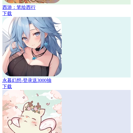
西游：笔绘西行
下载
永暮幻想-登录送3000抽
下载