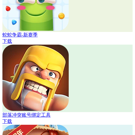
蛇蛇争霸-新赛季
下载
部落冲突账号绑定工具
下载