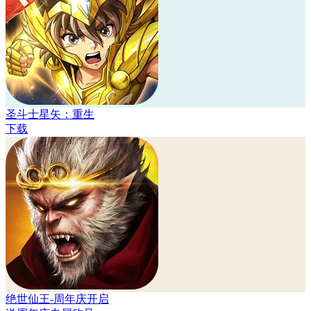
圣斗士星矢：重生
下载
绝世仙王-周年庆开启