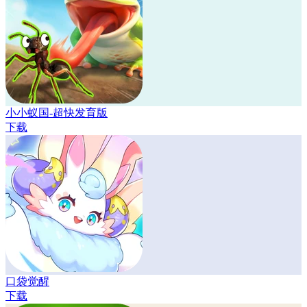
小小蚁国-超快发育版
下载
口袋觉醒
下载