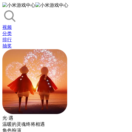
视频
分类
排行
抽奖
光·遇
温暖的灵魂终将相遇
角色扮演