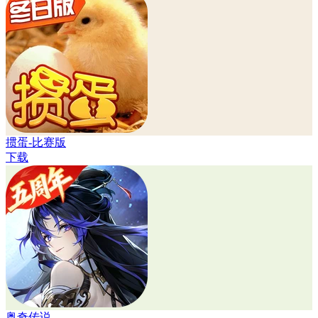
掼蛋-比赛版
下载
奥奇传说