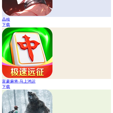
晶核
下载
富豪麻将-马上鸿运
下载