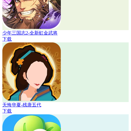
少年三国志2-全新虹金武将
下载
无悔华夏-残唐五代
下载