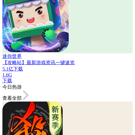
迷你世界
【攻略站】最新游戏资讯一键速览
5.1亿下载
1.6G
下载
今日热游
查看全部