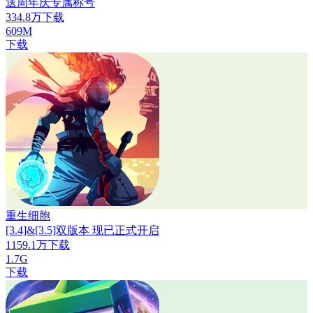
送周年庆专属称号
334.8万下载
609M
下载
重生细胞
[3.4]&[3.5]双版本 现已正式开启
1159.1万下载
1.7G
下载