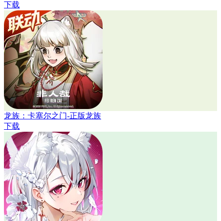
下载
龙族：卡塞尔之门-正版龙族
下载