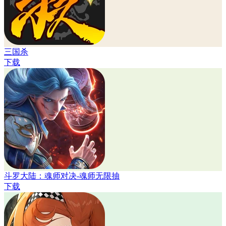
三国杀
下载
斗罗大陆：魂师对决-魂师无限抽
下载