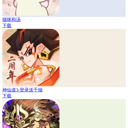
猫咪和汤
下载
神仙道3-登录送千抽
下载