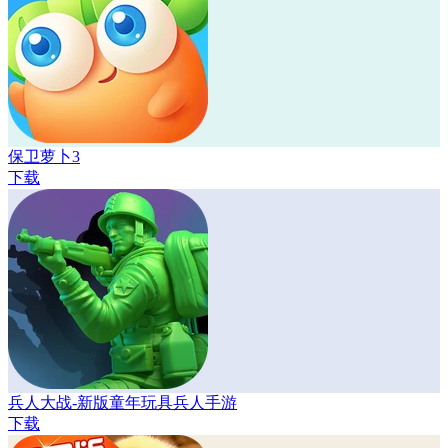
保卫萝卜3
下载
兵人大战-新版童年玩具兵人手游
下载