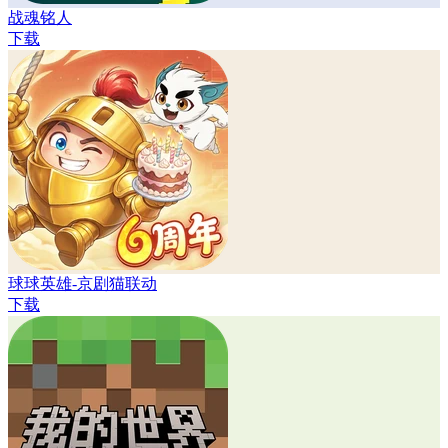
战魂铭人
下载
球球英雄-京剧猫联动
下载