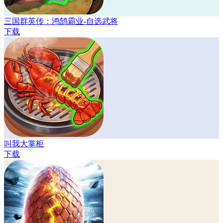
三国群英传：鸿鹄霸业-自选武将
下载
叫我大掌柜
下载