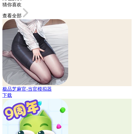
猜你喜欢
查看全部
极品芝麻官-当官模拟器
下载