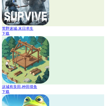
荒野迷城-末日求生
下载
这城有良田-种田摸鱼
下载