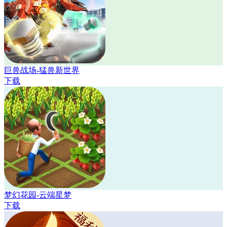
巨兽战场-猛兽新世界
下载
梦幻花园-云端星梦
下载