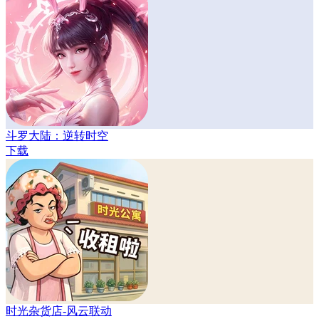
斗罗大陆：逆转时空
下载
时光杂货店-风云联动