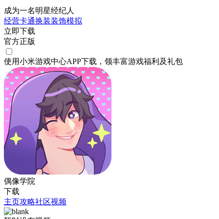
成为一名明星经纪人
经营
卡通
换装
装饰
模拟
立即下载
官方正版
使用小米游戏中心APP
下载
，领丰富游戏
福利
及
礼包
偶像学院
下载
主页
攻略
社区
视频