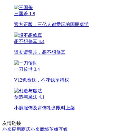
三国杀
1.8
官方正版，三亿人都爱玩的国民桌游
想不想修真
4.4
道友请留步，想不想修真
一刀传世
3.4
V12免费送，不花钱享特权
创造与魔法
4.1
小鹿服饰及背饰礼盒限时上架
友情链接
小米应用商店
小米商城
英雄互娱