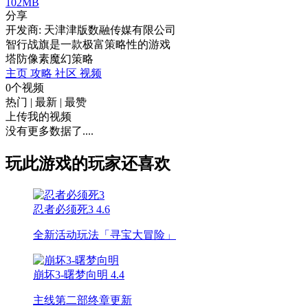
102MB
分享
开发商: 天津津版数融传媒有限公司
智行战旗是一款极富策略性的游戏
塔防
像素
魔幻
策略
主页
攻略
社区
视频
0个视频
热门
|
最新
|
最赞
上传我的视频
没有更多数据了....
玩此游戏的玩家还喜欢
忍者必须死3
4.6
全新活动玩法「寻宝大冒险」
崩坏3-曙梦向明
4.4
主线第二部终章更新