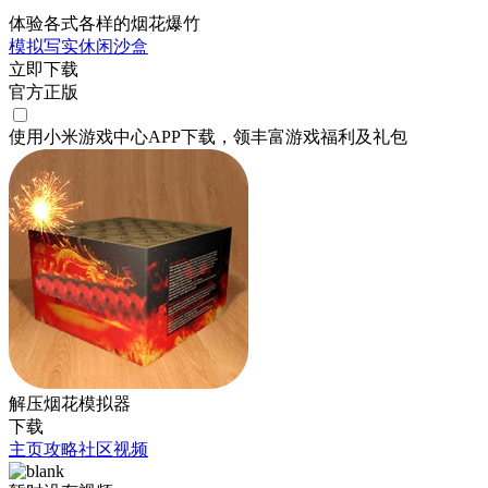
体验各式各样的烟花爆竹
模拟
写实
休闲
沙盒
立即下载
官方正版
使用小米游戏中心APP
下载
，领丰富游戏
福利
及
礼包
解压烟花模拟器
下载
主页
攻略
社区
视频