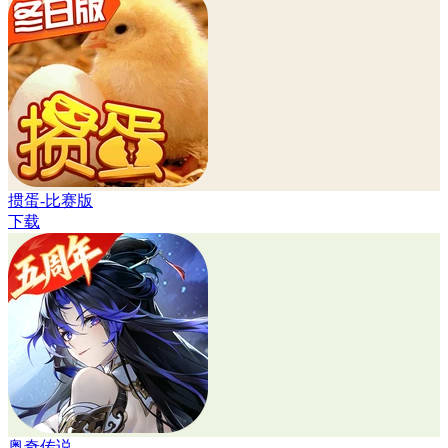
掼蛋-比赛版
下载
奥奇传说