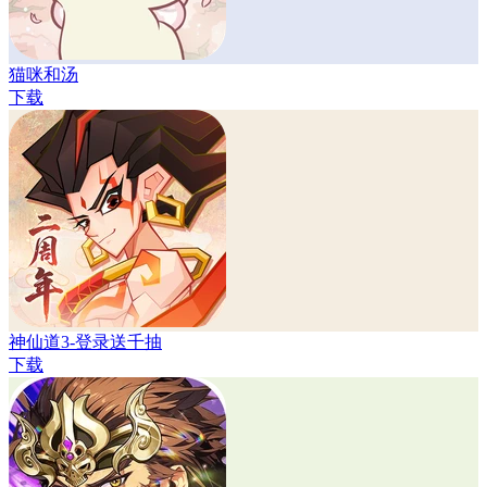
猫咪和汤
下载
神仙道3-登录送千抽
下载