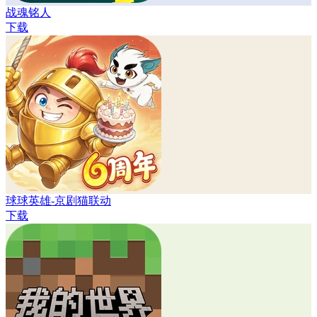
战魂铭人
下载
球球英雄-京剧猫联动
下载