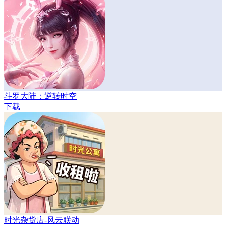
斗罗大陆：逆转时空
下载
时光杂货店-风云联动