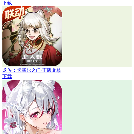
下载
龙族：卡塞尔之门-正版龙族
下载