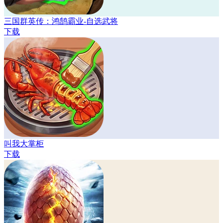
三国群英传：鸿鹄霸业-自选武将
下载
叫我大掌柜
下载