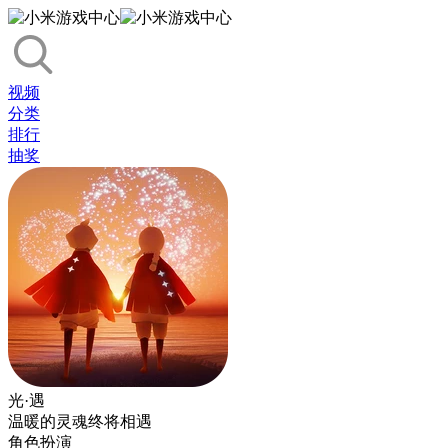
视频
分类
排行
抽奖
光·遇
温暖的灵魂终将相遇
角色扮演