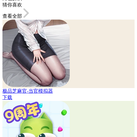
猜你喜欢
查看全部
极品芝麻官-当官模拟器
下载