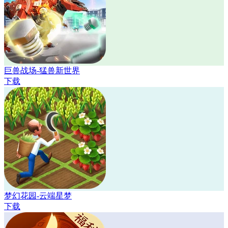
巨兽战场-猛兽新世界
下载
梦幻花园-云端星梦
下载