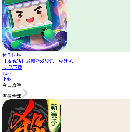
迷你世界
【攻略站】最新游戏资讯一键速览
5.1亿下载
1.6G
下载
今日热游
查看全部