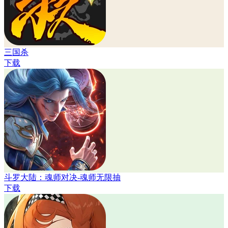
三国杀
下载
斗罗大陆：魂师对决-魂师无限抽
下载