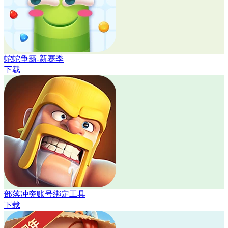
蛇蛇争霸-新赛季
下载
部落冲突账号绑定工具
下载