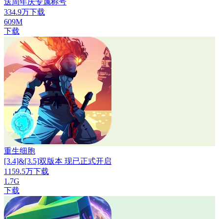
送周年庆专属称号
334.9万下载
609M
下载
重生细胞
[3.4]&[3.5]双版本 现已正式开启
1159.5万下载
1.7G
下载