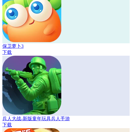
保卫萝卜3
下载
兵人大战-新版童年玩具兵人手游
下载