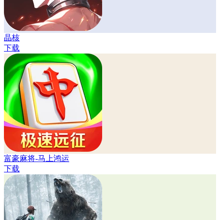
晶核
下载
富豪麻将-马上鸿运
下载