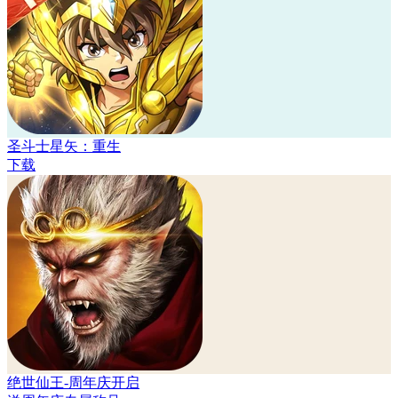
圣斗士星矢：重生
下载
绝世仙王-周年庆开启