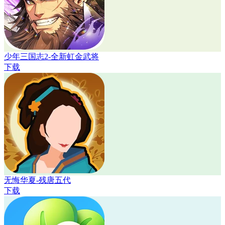
少年三国志2-全新虹金武将
下载
无悔华夏-残唐五代
下载