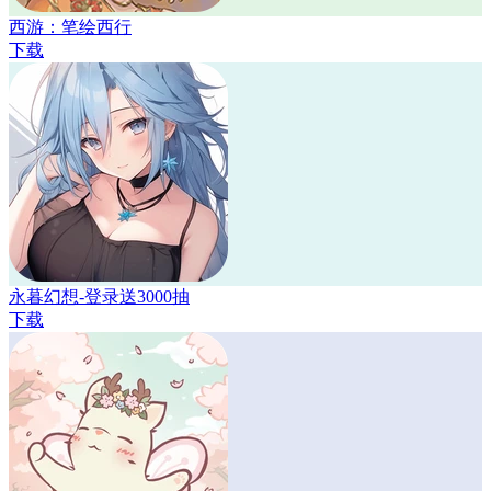
西游：笔绘西行
下载
永暮幻想-登录送3000抽
下载