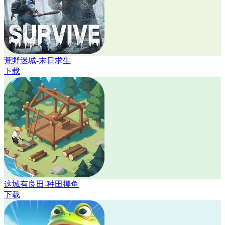
荒野迷城-末日求生
下载
这城有良田-种田摸鱼
下载