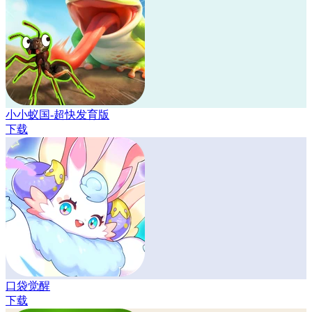
小小蚁国-超快发育版
下载
口袋觉醒
下载