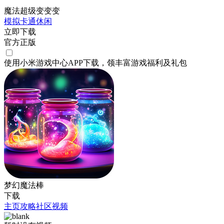
魔法超级变变变
模拟
卡通
休闲
立即下载
官方正版
使用小米游戏中心APP
下载
，领丰富游戏
福利
及
礼包
梦幻魔法棒
下载
主页
攻略
社区
视频