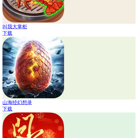
叫我大掌柜
下载
山海经幻想录
下载