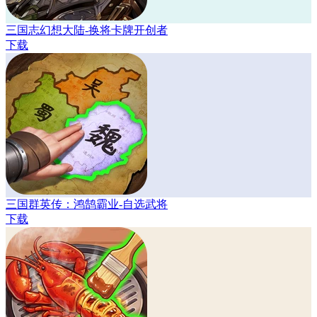
三国志幻想大陆-换将卡牌开创者
下载
三国群英传：鸿鹄霸业-自选武将
下载