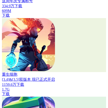
送周年庆专属称号
334.9万下载
609M
下载
重生细胞
[3.4]&[3.5]双版本 现已正式开启
1159.6万下载
1.7G
下载