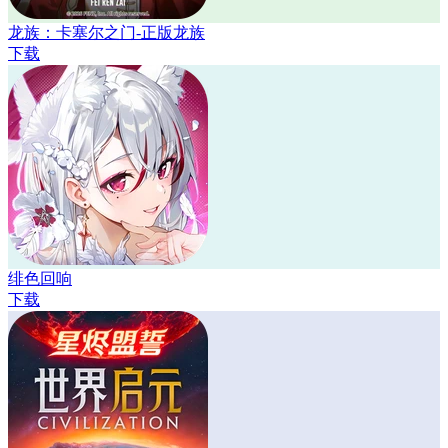
龙族：卡塞尔之门-正版龙族
下载
绯色回响
下载