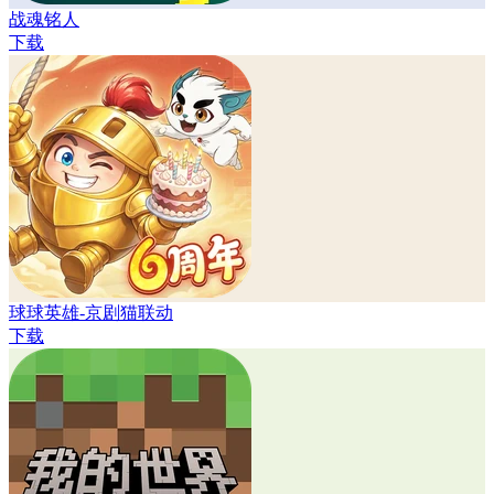
战魂铭人
下载
球球英雄-京剧猫联动
下载