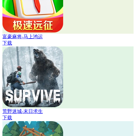
富豪麻将-马上鸿运
下载
荒野迷城-末日求生
下载