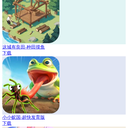
这城有良田-种田摸鱼
下载
小小蚁国-超快发育版
下载