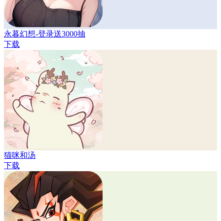
永暮幻想-登录送3000抽
下载
猫咪和汤
下载