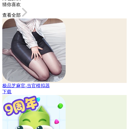
猜你喜欢
查看全部
极品芝麻官-当官模拟器
下载