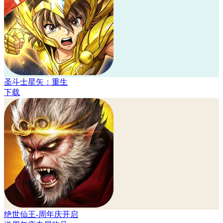
圣斗士星矢：重生
下载
绝世仙王-周年庆开启