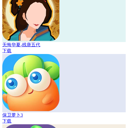
无悔华夏-残唐五代
下载
保卫萝卜3
下载