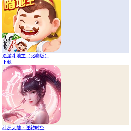
途游斗地主（比赛版）
下载
斗罗大陆：逆转时空