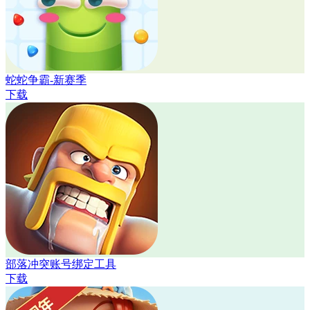
蛇蛇争霸-新赛季
下载
部落冲突账号绑定工具
下载