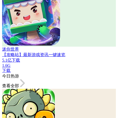
迷你世界
【攻略站】最新游戏资讯一键速览
5.1亿下载
1.6G
下载
今日热游
查看全部