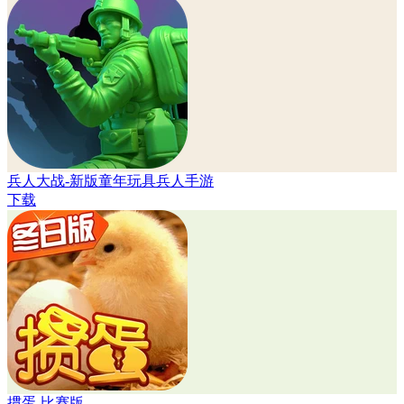
兵人大战-新版童年玩具兵人手游
下载
掼蛋-比赛版