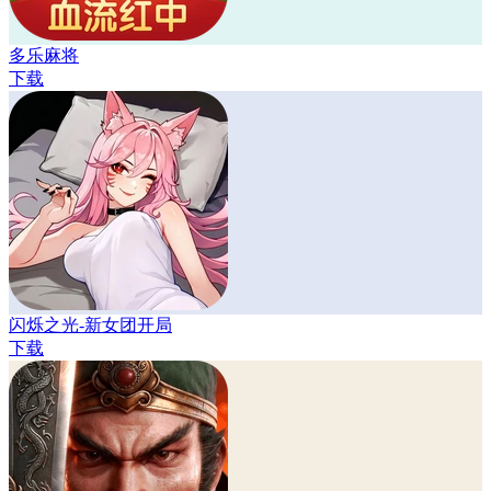
多乐麻将
下载
闪烁之光-新女团开局
下载