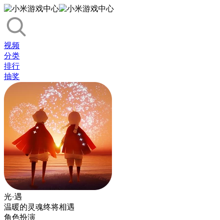
视频
分类
排行
抽奖
光·遇
温暖的灵魂终将相遇
角色扮演