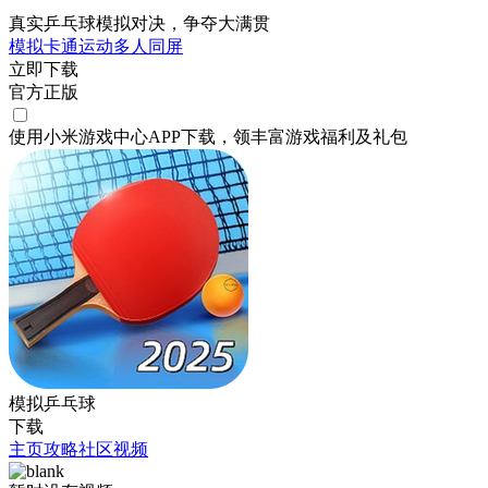
真实乒乓球模拟对决，争夺大满贯
模拟
卡通
运动
多人同屏
立即下载
官方正版
使用小米游戏中心APP
下载
，领丰富游戏
福利
及
礼包
模拟乒乓球
下载
主页
攻略
社区
视频