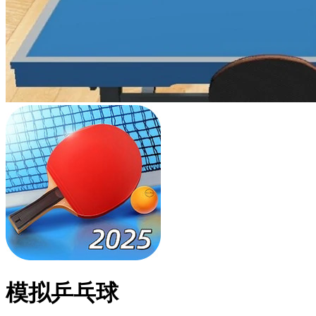
模拟乒乓球