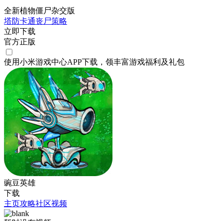
全新植物僵尸杂交版
塔防
卡通
丧尸
策略
立即下载
官方正版
使用小米游戏中心APP
下载
，领丰富游戏
福利
及
礼包
豌豆英雄
下载
主页
攻略
社区
视频