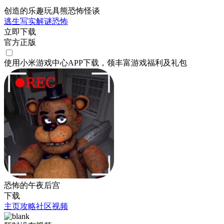
创造的乐趣玩具熊恐怖怪谈
逃生
写实
解谜
恐怖
立即下载
官方正版
使用小米游戏中心APP
下载
，领丰富游戏
福利
及
礼包
恐怖的午夜后宫
下载
主页
攻略
社区
视频