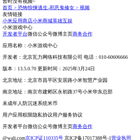
暂时没有视频~
首页
>
恐怖惊悚逃生-邪恶鬼修女
>
视频
友情链接
小米应用商店
小米商城
英雄互娱
小米游戏中心
开发者平台
微信公众号
微博主页
商务合作
应用名称：小米游戏中心
开发者：北京瓦力网络科技有限公司 电话：010-60606666
版本：13.5.0.70 更新时间：2025年3月24日
北京地址：北京市昌平区安居路小米智慧产业园
南京地址：南京市建邺区永初路37号小米华东总部
未成年人防沉迷系统
米币
用户应用权限
隐私协议
用户服务协议
开发者平台
微信公众号
微博主页
商务合作
@wali.com
京ICP证110335号
京ICP备17017388号-1
营业执照