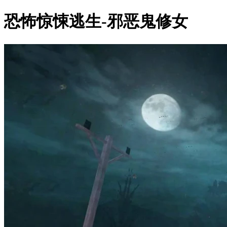
恐怖惊悚逃生-邪恶鬼修女