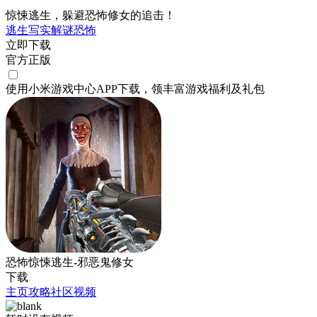
惊悚逃生，躲避恐怖修女的追击！
逃生
写实
解谜
恐怖
立即下载
官方正版
使用小米游戏中心APP
下载
，领丰富游戏
福利
及
礼包
恐怖惊悚逃生-邪恶鬼修女
下载
主页
攻略
社区
视频