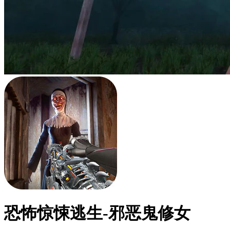
恐怖惊悚逃生-邪恶鬼修女