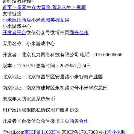
暂时没有视频~
首页
>
像素生存大冒险-荒岛求生
>
视频
友情链接
小米应用商店
小米商城
英雄互娱
小米游戏中心
开发者平台
微信公众号
微博主页
商务合作
应用名称：小米游戏中心
开发者：北京瓦力网络科技有限公司 电话：010-60606666
版本：13.5.0.70 更新时间：2025年3月24日
北京地址：北京市昌平区安居路小米智慧产业园
南京地址：南京市建邺区永初路37号小米华东总部
未成年人防沉迷系统
米币
用户应用权限
隐私协议
用户服务协议
开发者平台
微信公众号
微博主页
商务合作
@wali.com
京ICP证110335号
京ICP备17017388号-1
营业执照