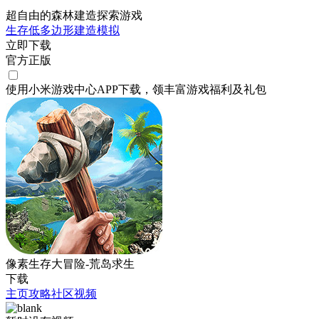
超自由的森林建造探索游戏
生存
低多边形
建造
模拟
立即下载
官方正版
使用小米游戏中心APP
下载
，领丰富游戏
福利
及
礼包
像素生存大冒险-荒岛求生
下载
主页
攻略
社区
视频