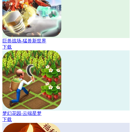
巨兽战场-猛兽新世界
下载
梦幻花园-云端星梦
下载