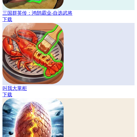
三国群英传：鸿鹄霸业-自选武将
下载
叫我大掌柜
下载