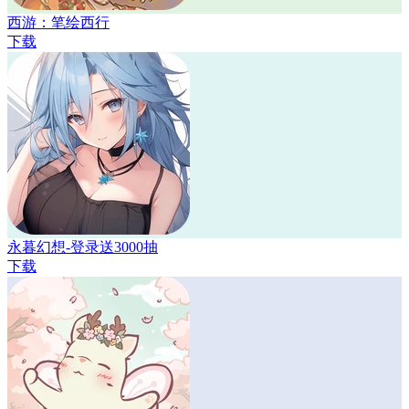
西游：笔绘西行
下载
永暮幻想-登录送3000抽
下载