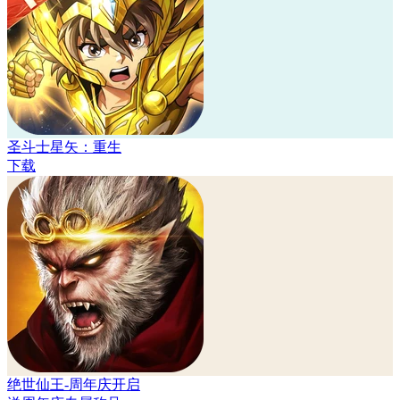
圣斗士星矢：重生
下载
绝世仙王-周年庆开启