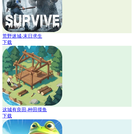
荒野迷城-末日求生
下载
这城有良田-种田摸鱼
下载