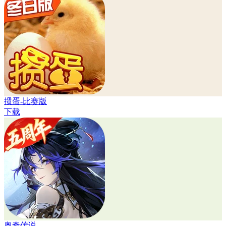
掼蛋-比赛版
下载
奥奇传说