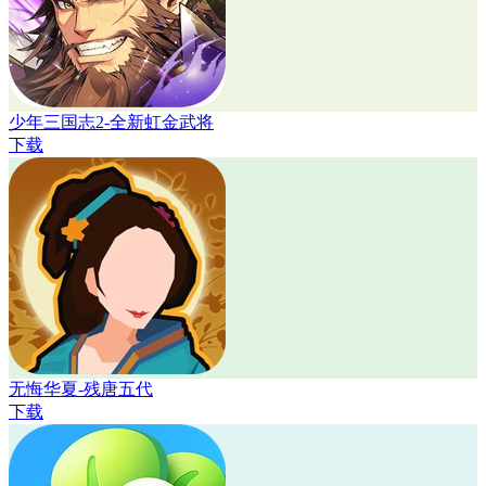
少年三国志2-全新虹金武将
下载
无悔华夏-残唐五代
下载