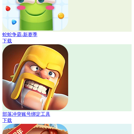
蛇蛇争霸-新赛季
下载
部落冲突账号绑定工具
下载