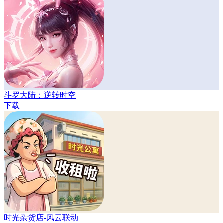
斗罗大陆：逆转时空
下载
时光杂货店-风云联动