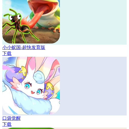
小小蚁国-超快发育版
下载
口袋觉醒
下载