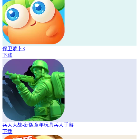
保卫萝卜3
下载
兵人大战-新版童年玩具兵人手游
下载