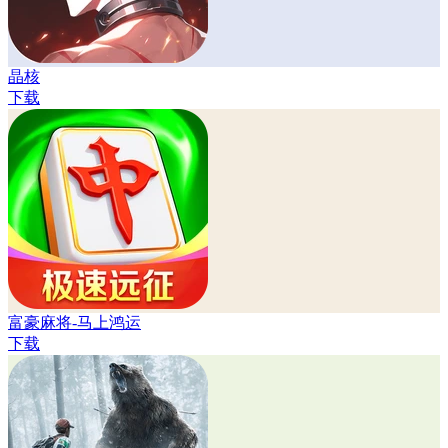
晶核
下载
富豪麻将-马上鸿运
下载