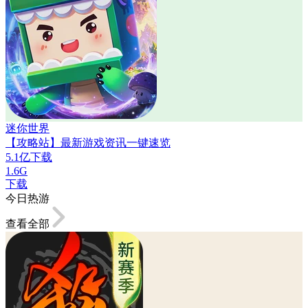
迷你世界
【攻略站】最新游戏资讯一键速览
5.1亿下载
1.6G
下载
今日热游
查看全部