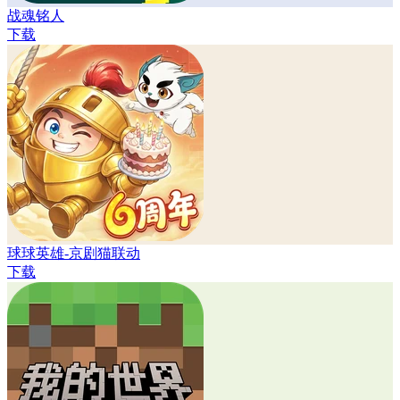
战魂铭人
下载
球球英雄-京剧猫联动
下载