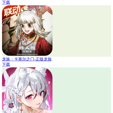
下载
龙族：卡塞尔之门-正版龙族
下载