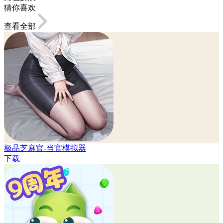
猜你喜欢
查看全部
极品芝麻官-当官模拟器
下载