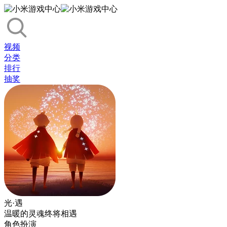
视频
分类
排行
抽奖
光·遇
温暖的灵魂终将相遇
角色扮演