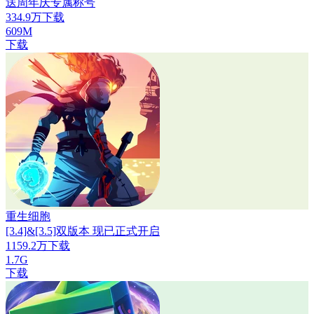
送周年庆专属称号
334.9万下载
609M
下载
重生细胞
[3.4]&[3.5]双版本 现已正式开启
1159.2万下载
1.7G
下载