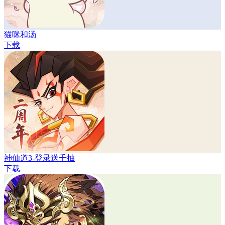
猫咪和汤
下载
神仙道3-登录送千抽
下载