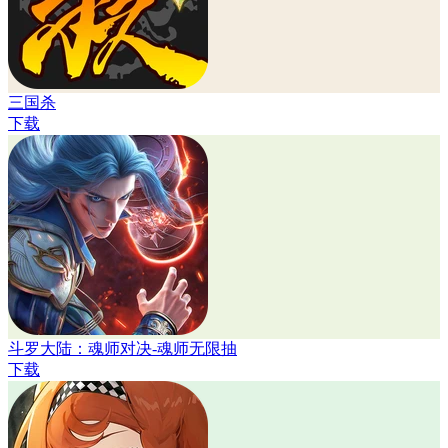
三国杀
下载
斗罗大陆：魂师对决-魂师无限抽
下载