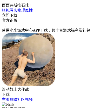
西西弗斯推石球！
模拟
写实
物理
魔性
立即下载
官方正版
使用小米游戏中心APP
下载
，领丰富游戏
福利
及
礼包
滚动战士大作战
下载
主页
攻略
社区
视频