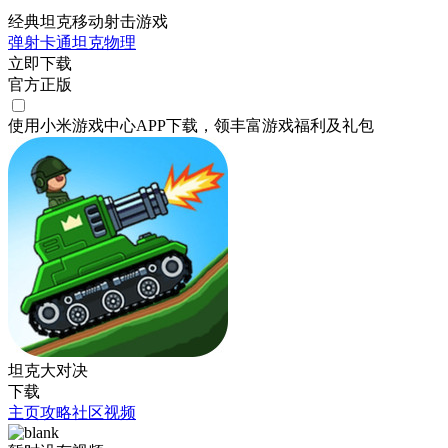
经典坦克移动射击游戏
弹射
卡通
坦克
物理
立即下载
官方正版
使用小米游戏中心APP
下载
，领丰富游戏
福利
及
礼包
坦克大对决
下载
主页
攻略
社区
视频