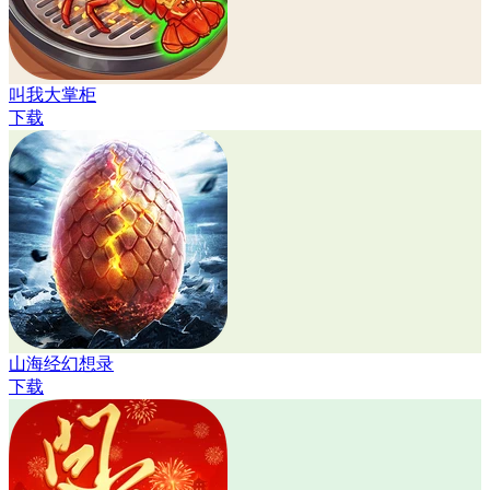
叫我大掌柜
下载
山海经幻想录
下载