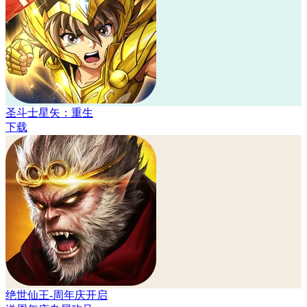
圣斗士星矢：重生
下载
绝世仙王-周年庆开启