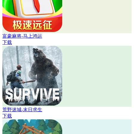
富豪麻将-马上鸿运
下载
荒野迷城-末日求生
下载