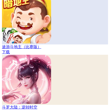
途游斗地主（比赛版）
下载
斗罗大陆：逆转时空