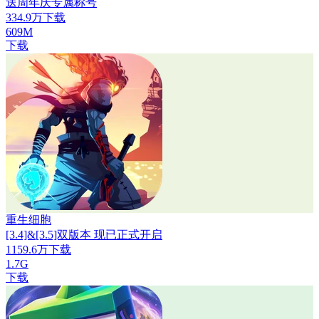
送周年庆专属称号
334.9万下载
609M
下载
重生细胞
[3.4]&[3.5]双版本 现已正式开启
1159.6万下载
1.7G
下载