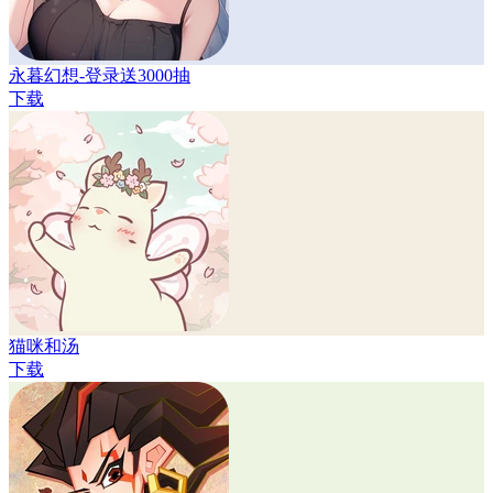
永暮幻想-登录送3000抽
下载
猫咪和汤
下载