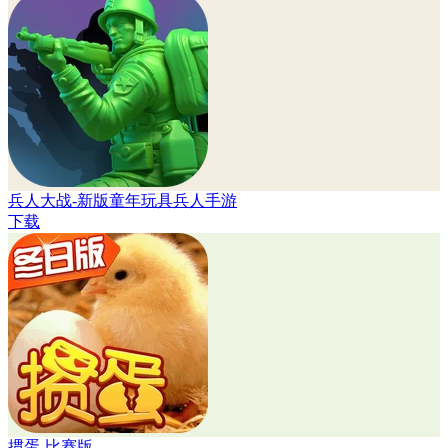
兵人大战-新版童年玩具兵人手游
下载
掼蛋-比赛版