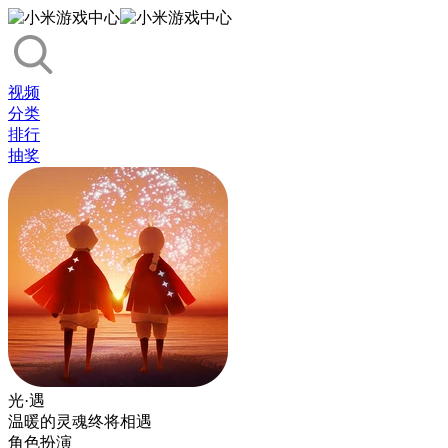
视频
分类
排行
抽奖
光·遇
温暖的灵魂终将相遇
角色扮演