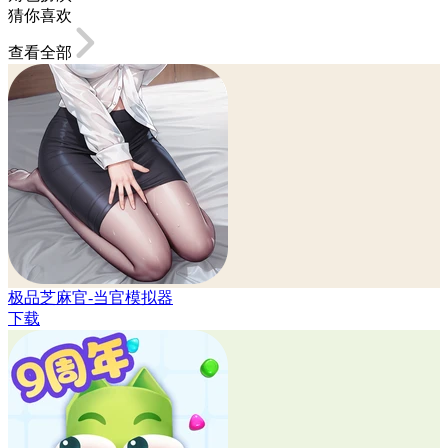
猜你喜欢
查看全部
极品芝麻官-当官模拟器
下载