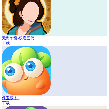
无悔华夏-残唐五代
下载
保卫萝卜3
下载