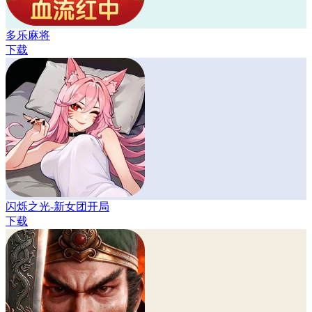
多乐麻将
下载
闪烁之光-新女团开局
下载