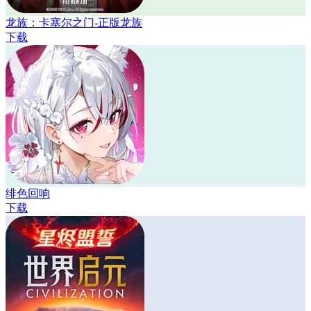
龙族：卡塞尔之门-正版龙族
下载
绯色回响
下载