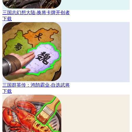
三国志幻想大陆-换将卡牌开创者
下载
三国群英传：鸿鹄霸业-自选武将
下载