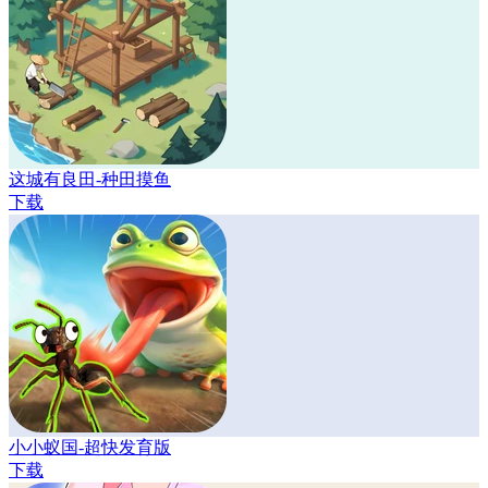
这城有良田-种田摸鱼
下载
小小蚁国-超快发育版
下载