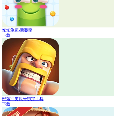
蛇蛇争霸-新赛季
下载
部落冲突账号绑定工具
下载