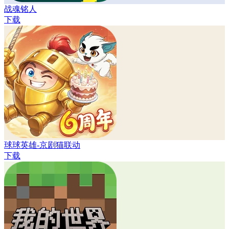
战魂铭人
下载
球球英雄-京剧猫联动
下载