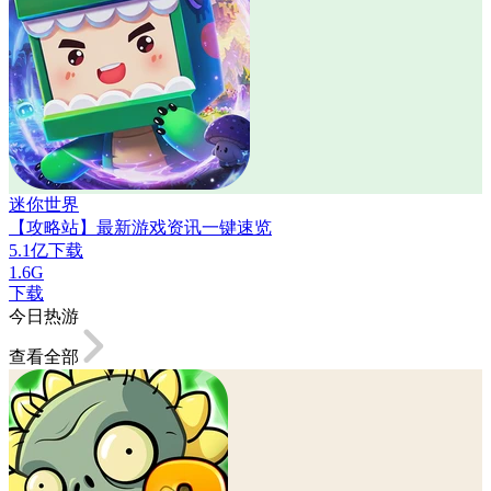
迷你世界
【攻略站】最新游戏资讯一键速览
5.1亿下载
1.6G
下载
今日热游
查看全部