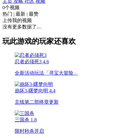
主页
攻略
社区
视频
0个视频
热门
|
最新
|
最赞
上传我的视频
没有更多数据了....
玩此游戏的玩家还喜欢
忍者必须死3
4.6
全新活动玩法「寻宝大冒险」
崩坏3-曙梦向明
4.4
主线第二部终章更新
三国杀
1.8
限时秒杀开启