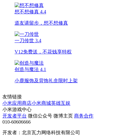
想不想修真
4.4
道友请留步，想不想修真
一刀传世
3.4
V12免费送，不花钱享特权
创造与魔法
4.1
小鹿服饰及背饰礼盒限时上架
友情链接
小米应用商店
小米商城
英雄互娱
小米游戏中心
开发者平台
微信公众号
微博主页
商务合作
010-60606666
开发者：北京瓦力网络科技有限公司