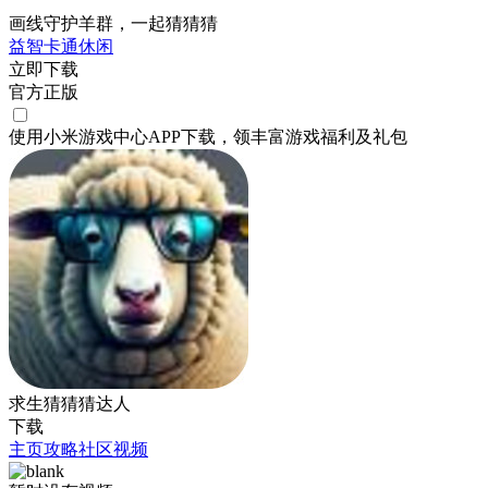
画线守护羊群，一起猜猜猜
益智
卡通
休闲
立即下载
官方正版
使用小米游戏中心APP
下载
，领丰富游戏
福利
及
礼包
求生猜猜猜达人
下载
主页
攻略
社区
视频