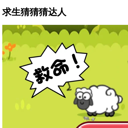
求生猜猜猜达人