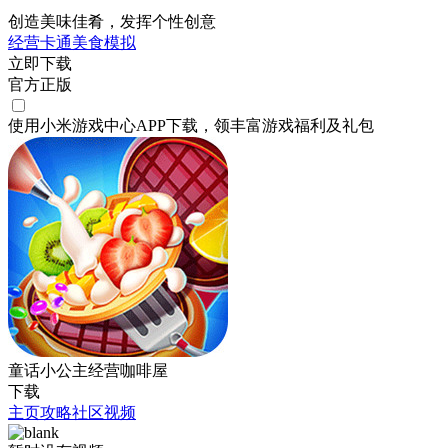
创造美味佳肴，发挥个性创意
经营
卡通
美食
模拟
立即下载
官方正版
使用小米游戏中心APP
下载
，领丰富游戏
福利
及
礼包
童话小公主经营咖啡屋
下载
主页
攻略
社区
视频