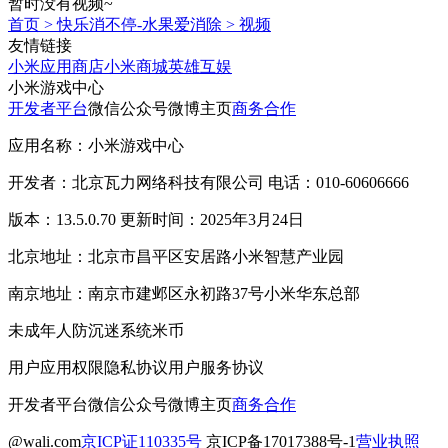
暂时没有视频~
首页
>
快乐消不停-水果爱消除
>
视频
友情链接
小米应用商店
小米商城
英雄互娱
小米游戏中心
开发者平台
微信公众号
微博主页
商务合作
应用名称：小米游戏中心
开发者：北京瓦力网络科技有限公司 电话：010-60606666
版本：13.5.0.70 更新时间：2025年3月24日
北京地址：北京市昌平区安居路小米智慧产业园
南京地址：南京市建邺区永初路37号小米华东总部
未成年人防沉迷系统
米币
用户应用权限
隐私协议
用户服务协议
开发者平台
微信公众号
微博主页
商务合作
@wali.com
京ICP证110335号
京ICP备17017388号-1
营业执照