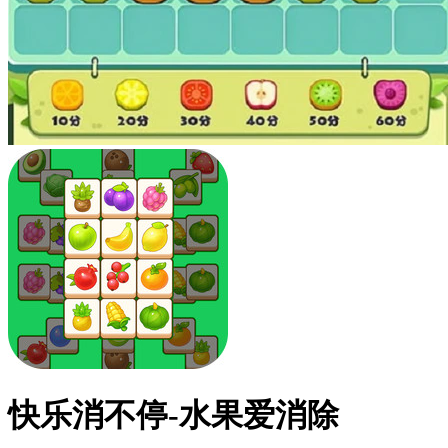
快乐消不停-水果爱消除