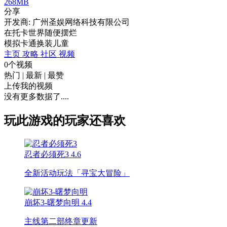
268MB
分享
开发商: 广州圣娱网络科技有限公司
在托卡世界随便摆烂
模拟
卡通
换装
儿童
主页
攻略
社区
视频
0个视频
热门
|
最新
|
最赞
上传我的视频
没有更多数据了....
玩此游戏的玩家还喜欢
忍者必须死3
4.6
全新活动玩法「寻宝大冒险」
崩坏3-曙梦向明
4.4
主线第二部终章更新