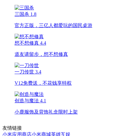
三国杀
1.8
官方正版，三亿人都爱玩的国民桌游
想不想修真
4.4
道友请留步，想不想修真
一刀传世
3.4
V12免费送，不花钱享特权
创造与魔法
4.1
小鹿服饰及背饰礼盒限时上架
友情链接
小米应用商店
小米商城
英雄互娱