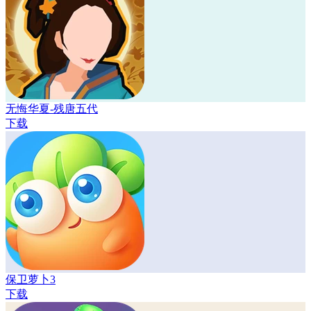
无悔华夏-残唐五代
下载
保卫萝卜3
下载