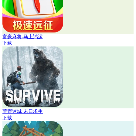
富豪麻将-马上鸿运
下载
荒野迷城-末日求生
下载