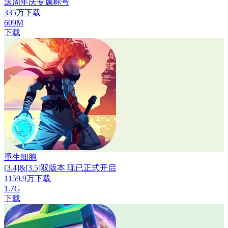
送周年庆专属称号
335万下载
609M
下载
重生细胞
[3.4]&[3.5]双版本 现已正式开启
1159.9万下载
1.7G
下载