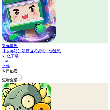
迷你世界
【攻略站】最新游戏资讯一键速览
5.1亿下载
1.6G
下载
今日热游
查看全部