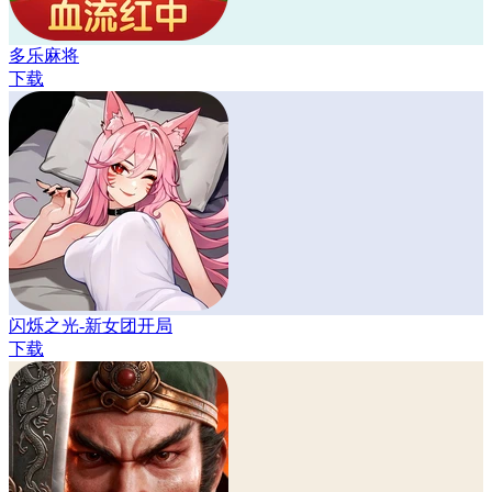
多乐麻将
下载
闪烁之光-新女团开局
下载