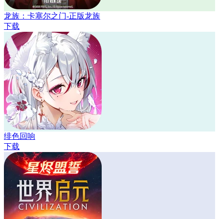
龙族：卡塞尔之门-正版龙族
下载
绯色回响
下载