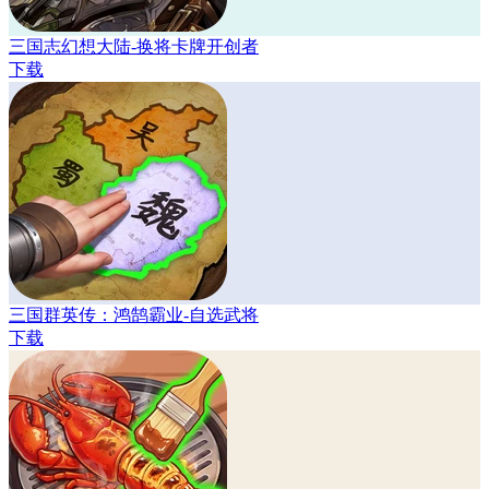
三国志幻想大陆-换将卡牌开创者
下载
三国群英传：鸿鹄霸业-自选武将
下载