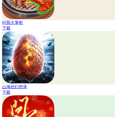
叫我大掌柜
下载
山海经幻想录
下载