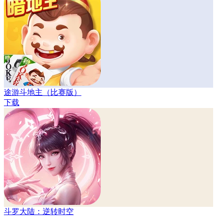
途游斗地主（比赛版）
下载
斗罗大陆：逆转时空