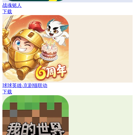
战魂铭人
下载
球球英雄-京剧猫联动
下载