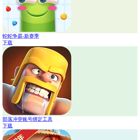
蛇蛇争霸-新赛季
下载
部落冲突账号绑定工具
下载