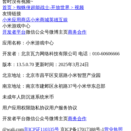
暂时没有视频~
首页
>
蜘蛛侠超能战士-开放世界
>
视频
友情链接
小米应用商店
小米商城
英雄互娱
小米游戏中心
开发者平台
微信公众号
微博主页
商务合作
应用名称：小米游戏中心
开发者：北京瓦力网络科技有限公司 电话：010-60606666
版本：13.5.0.70 更新时间：2025年3月24日
北京地址：北京市昌平区安居路小米智慧产业园
南京地址：南京市建邺区永初路37号小米华东总部
未成年人防沉迷系统
米币
用户应用权限
隐私协议
用户服务协议
开发者平台
微信公众号
微博主页
商务合作
@wali.com
京ICP证110335号
京ICP备17017388号-1
营业执照