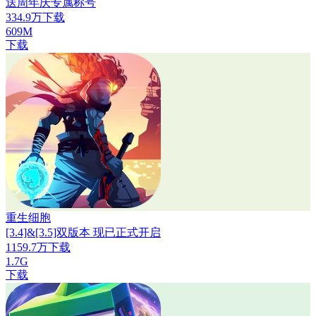
送周年庆专属称号
334.9万下载
609M
下载
重生细胞
[3.4]&[3.5]双版本 现已正式开启
1159.7万下载
1.7G
下载