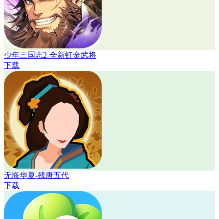
少年三国志2-全新虹金武将
下载
无悔华夏-残唐五代
下载