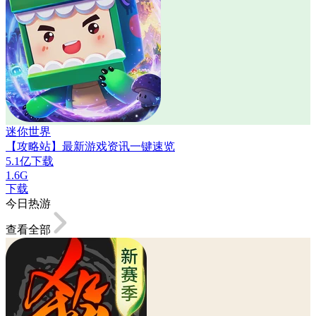
迷你世界
【攻略站】最新游戏资讯一键速览
5.1亿下载
1.6G
下载
今日热游
查看全部