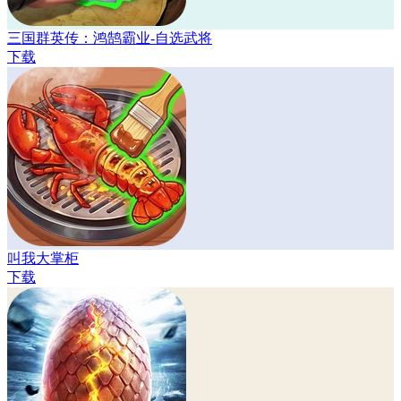
三国群英传：鸿鹄霸业-自选武将
下载
叫我大掌柜
下载