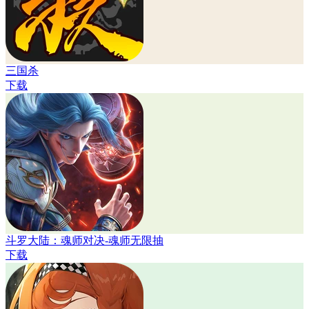
三国杀
下载
斗罗大陆：魂师对决-魂师无限抽
下载