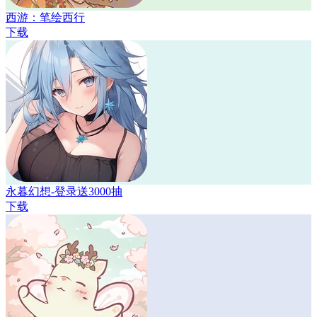
西游：笔绘西行
下载
永暮幻想-登录送3000抽
下载