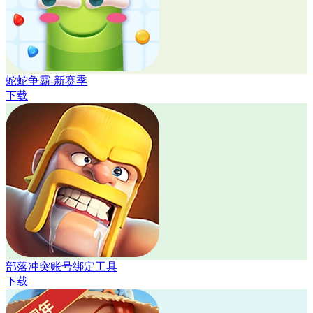
蛇蛇争霸-新赛季
下载
部落冲突账号绑定工具
下载