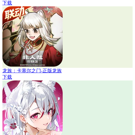
下载
龙族：卡塞尔之门-正版龙族
下载