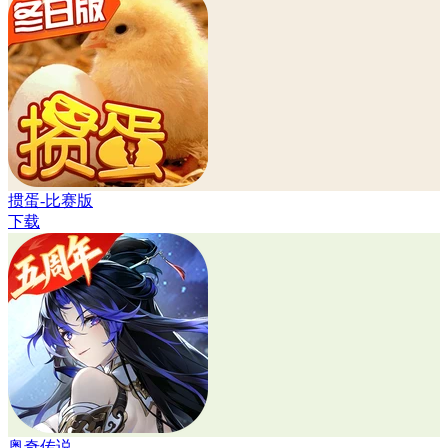
掼蛋-比赛版
下载
奥奇传说