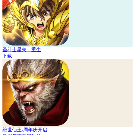
圣斗士星矢：重生
下载
绝世仙王-周年庆开启