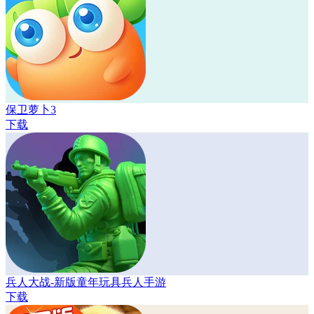
保卫萝卜3
下载
兵人大战-新版童年玩具兵人手游
下载