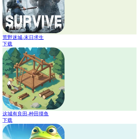
荒野迷城-末日求生
下载
这城有良田-种田摸鱼
下载