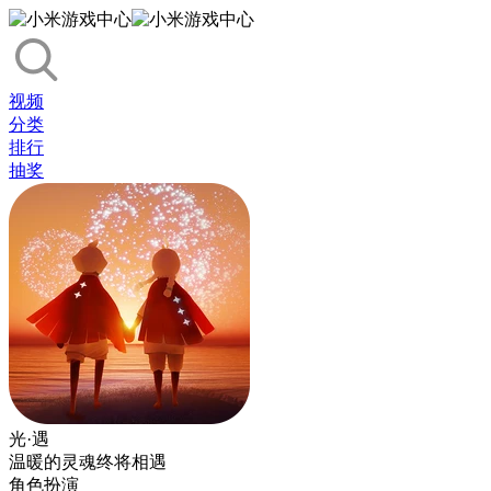
视频
分类
排行
抽奖
光·遇
温暖的灵魂终将相遇
角色扮演