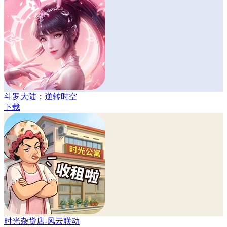
斗罗大陆：逆转时空
下载
时光杂货店-风云联动