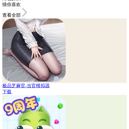
猜你喜欢
查看全部
极品芝麻官-当官模拟器
下载