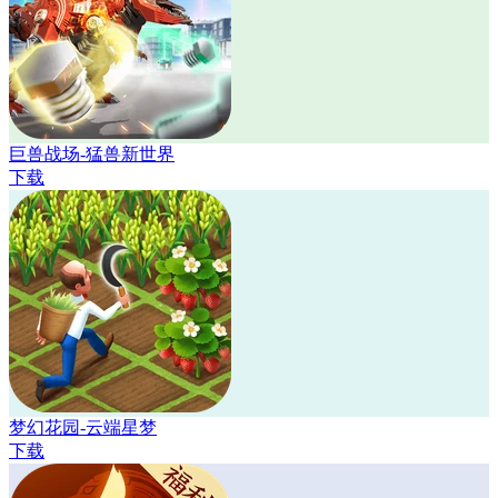
巨兽战场-猛兽新世界
下载
梦幻花园-云端星梦
下载