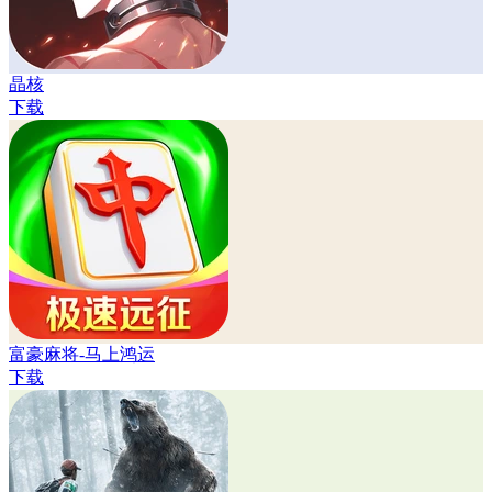
晶核
下载
富豪麻将-马上鸿运
下载