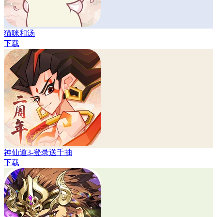
猫咪和汤
下载
神仙道3-登录送千抽
下载