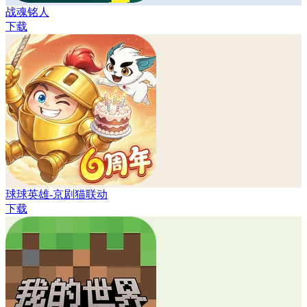
战魂铭人
下载
球球英雄-京剧猫联动
下载