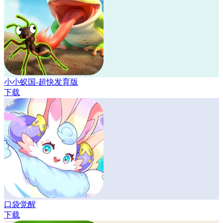
小小蚁国-超快发育版
下载
口袋觉醒
下载