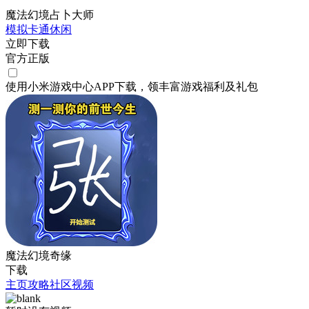
魔法幻境占卜大师
模拟
卡通
休闲
立即下载
官方正版
使用小米游戏中心APP
下载
，领丰富游戏
福利
及
礼包
魔法幻境奇缘
下载
主页
攻略
社区
视频