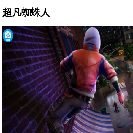
超凡蜘蛛人