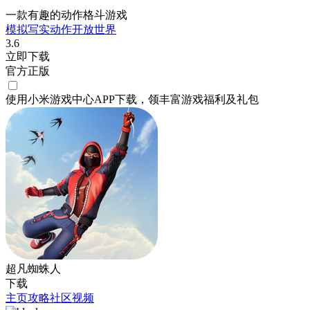
一款有趣的动作格斗游戏
模拟
写实
动作
开放世界
3.6
立即下载
官方正版
使用小米游戏中心APP
下载
，领丰富游戏
福利
及
礼包
超凡蜘蛛人
下载
主页
攻略
社区
视频