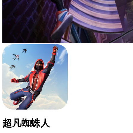
超凡蜘蛛人