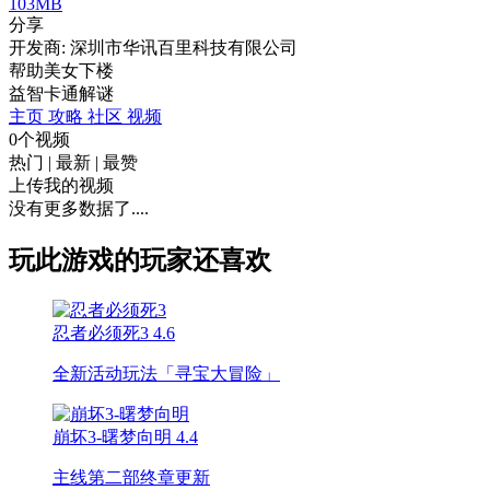
103MB
分享
开发商: 深圳市华讯百里科技有限公司
帮助美女下楼
益智
卡通
解谜
主页
攻略
社区
视频
0个视频
热门
|
最新
|
最赞
上传我的视频
没有更多数据了....
玩此游戏的玩家还喜欢
忍者必须死3
4.6
全新活动玩法「寻宝大冒险」
崩坏3-曙梦向明
4.4
主线第二部终章更新