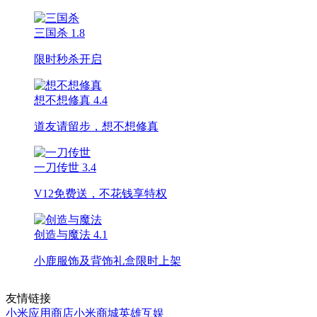
三国杀
1.8
限时秒杀开启
想不想修真
4.4
道友请留步，想不想修真
一刀传世
3.4
V12免费送，不花钱享特权
创造与魔法
4.1
小鹿服饰及背饰礼盒限时上架
友情链接
小米应用商店
小米商城
英雄互娱