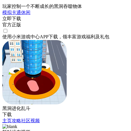
玩家控制一个不断成长的黑洞吞噬物体
模拟
卡通
休闲
立即下载
官方正版
使用小米游戏中心APP
下载
，领丰富游戏
福利
及
礼包
黑洞进化乱斗
下载
主页
攻略
社区
视频