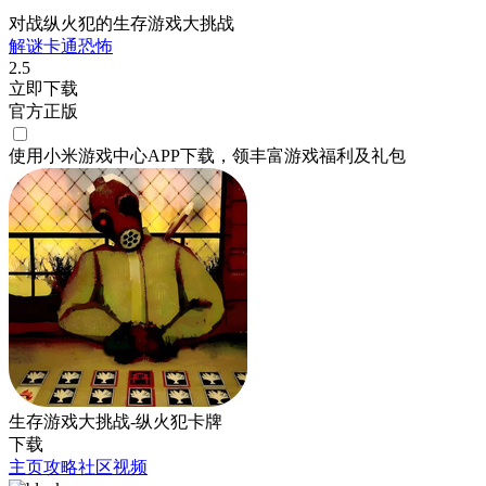
对战纵火犯的生存游戏大挑战
解谜
卡通
恐怖
2.5
立即下载
官方正版
使用小米游戏中心APP
下载
，领丰富游戏
福利
及
礼包
生存游戏大挑战-纵火犯卡牌
下载
主页
攻略
社区
视频