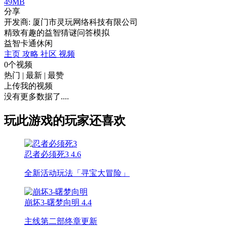
49MB
分享
开发商: 厦门市灵玩网络科技有限公司
精致有趣的益智猜谜问答模拟
益智
卡通
休闲
主页
攻略
社区
视频
0个视频
热门
|
最新
|
最赞
上传我的视频
没有更多数据了....
玩此游戏的玩家还喜欢
忍者必须死3
4.6
全新活动玩法「寻宝大冒险」
崩坏3-曙梦向明
4.4
主线第二部终章更新