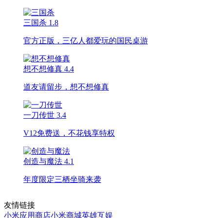
三国杀
1.8
官方正版，三亿人都爱玩的国民桌游
想不想修真
4.4
道友请留步，想不想修真
一刀传世
3.4
V12免费送，不花钱享特权
创造与魔法
4.1
年度限定三栖坐骑来袭
友情链接
小米应用商店
小米商城
英雄互娱