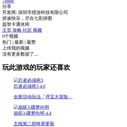
74MB
分享
开发商: 深圳市猎游科技有限公司
拼凑快乐，尽在七彩拼图
益智
卡通
休闲
主页
攻略
社区
视频
0个视频
热门
|
最新
|
最赞
上传我的视频
没有更多数据了....
玩此游戏的玩家还喜欢
忍者必须死3
4.6
全新活动玩法「寻宝大冒险」
崩坏3-曙梦向明
4.4
主线第二部终章更新