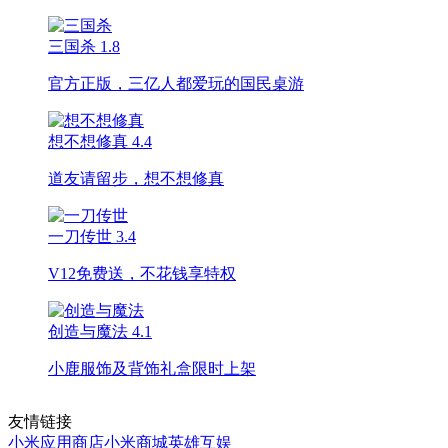
三国杀
1.8
官方正版，三亿人都爱玩的国民桌游
想不想修真
4.4
道友请留步，想不想修真
一刀传世
3.4
V12免费送，不花钱享特权
创造与魔法
4.1
小鹿服饰及背饰礼盒限时上架
友情链接
小米应用商店
小米商城
英雄互娱