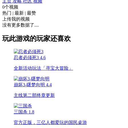
主页
攻略
社区
视频
0个视频
热门
|
最新
|
最赞
上传我的视频
没有更多数据了....
玩此游戏的玩家还喜欢
忍者必须死3
4.6
全新活动玩法「寻宝大冒险」
崩坏3-曙梦向明
4.4
主线第二部终章更新
三国杀
1.8
官方正版，三亿人都爱玩的国民桌游