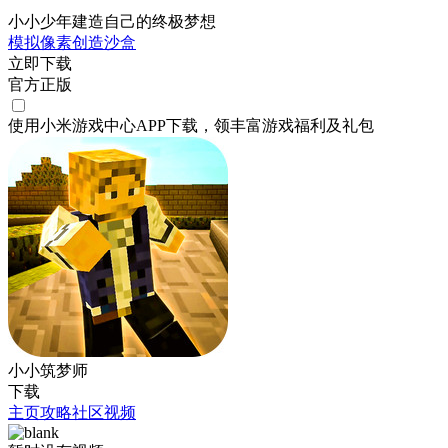
小小少年建造自己的终极梦想
模拟
像素
创造
沙盒
立即下载
官方正版
使用小米游戏中心APP
下载
，领丰富游戏
福利
及
礼包
小小筑梦师
下载
主页
攻略
社区
视频