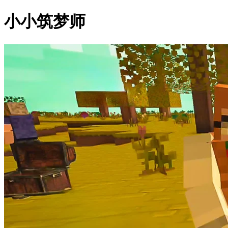
小小筑梦师