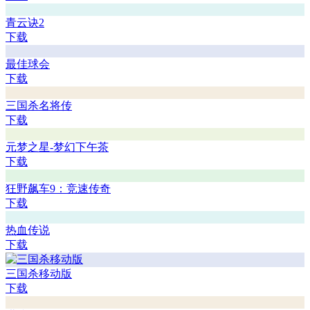
青云诀2
下载
最佳球会
下载
三国杀名将传
下载
元梦之星-梦幻下午茶
下载
狂野飙车9：竞速传奇
下载
热血传说
下载
三国杀移动版
下载