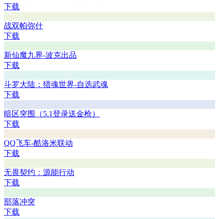
下载
战双帕弥什
下载
新仙魔九界-波克出品
下载
斗罗大陆：猎魂世界-自选武魂
下载
暗区突围（5.1登录送金枪）
下载
QQ飞车-酷洛米联动
下载
无畏契约：源能行动
下载
部落冲突
下载