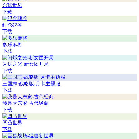
台球世界
下载
纪念碑谷
下载
多乐麻将
下载
闪烁之光-新女团开局
下载
三国志·战略版-月卡主题服
下载
我是大东家-古代经商
下载
凹凸世界
下载