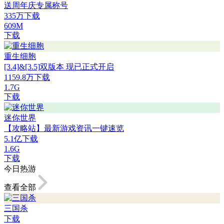
送周年庆专属称号
335万下载
609M
下载
重生细胞
[3.4]&[3.5]双版本 现已正式开启
1159.8万下载
1.7G
下载
迷你世界
【攻略站】最新游戏资讯一键速览
5.1亿下载
1.6G
下载
今日热游
查看全部
三国杀
下载