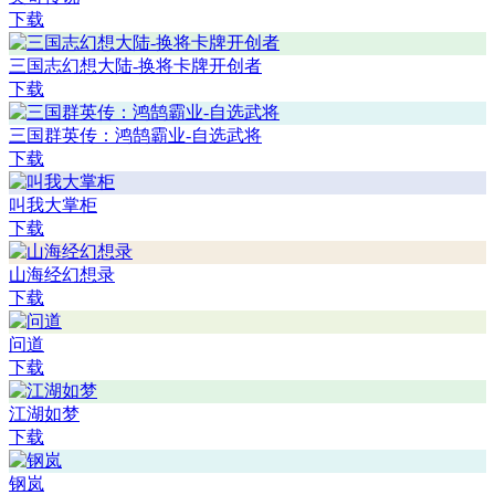
下载
三国志幻想大陆-换将卡牌开创者
下载
三国群英传：鸿鹄霸业-自选武将
下载
叫我大掌柜
下载
山海经幻想录
下载
问道
下载
江湖如梦
下载
钢岚