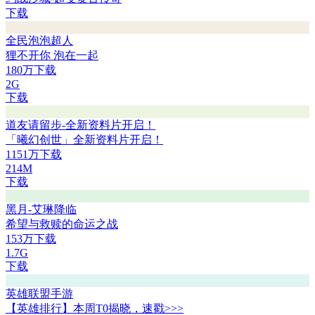
下载
全民泡泡超人
狸不开你 泡在一起
180万下载
2G
下载
道友请留步-全新资料片开启！
「曦幻创世」全新资料片开启！
1151万下载
214M
下载
黑月-艾琳降临
希望与救赎的命运之战
153万下载
1.7G
下载
英雄联盟手游
【英雄排行】本周T0揭晓，速戳>>>