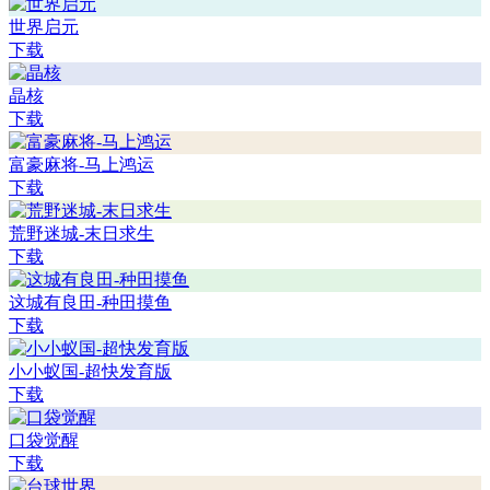
世界启元
下载
晶核
下载
富豪麻将-马上鸿运
下载
荒野迷城-末日求生
下载
这城有良田-种田摸鱼
下载
小小蚁国-超快发育版
下载
口袋觉醒
下载