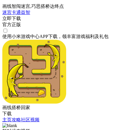
画线智闯迷宫,巧思搭桥达终点
迷宫
卡通
益智
立即下载
官方正版
使用小米游戏中心APP
下载
，领丰富游戏
福利
及
礼包
画线搭桥回家
下载
主页
攻略
社区
视频