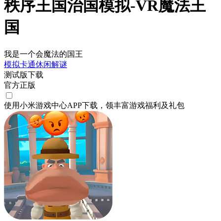
秩序王国治国模拟-VR魔法王
国
我是一个会魔法的国王
模拟
卡通
休闲
解谜
测试版下载
官方正版
使用小米游戏中心APP
下载
，领丰富游戏
福利
及
礼包