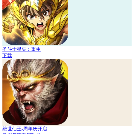
圣斗士星矢：重生
下载
绝世仙王-周年庆开启