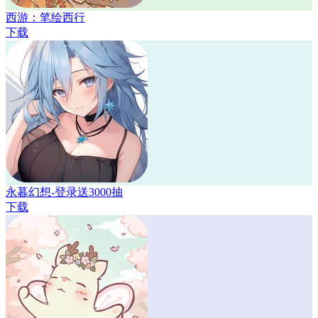
西游：笔绘西行
下载
永暮幻想-登录送3000抽
下载