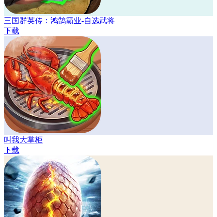
三国群英传：鸿鹄霸业-自选武将
下载
叫我大掌柜
下载