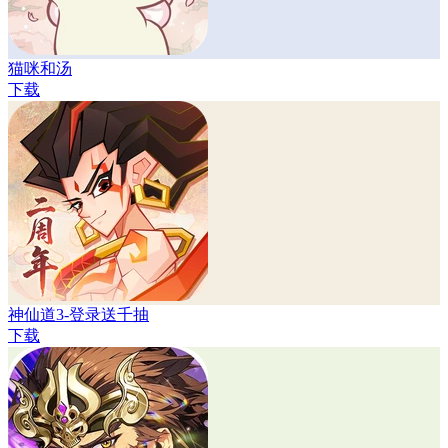
猫咪和汤
下载
神仙道3-登录送千抽
下载