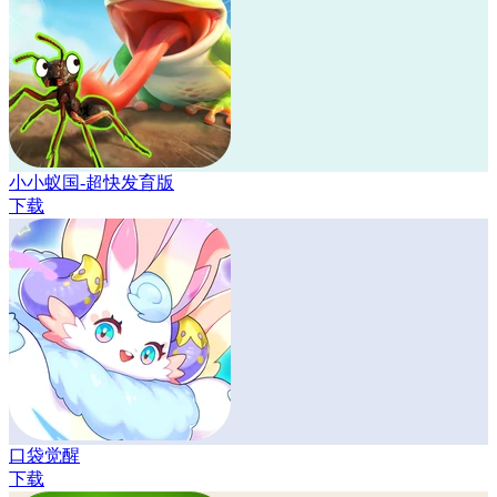
小小蚁国-超快发育版
下载
口袋觉醒
下载