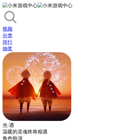
视频
分类
排行
抽奖
光·遇
温暖的灵魂终将相遇
角色扮演