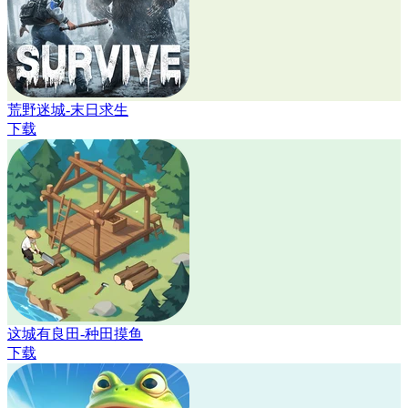
荒野迷城-末日求生
下载
这城有良田-种田摸鱼
下载