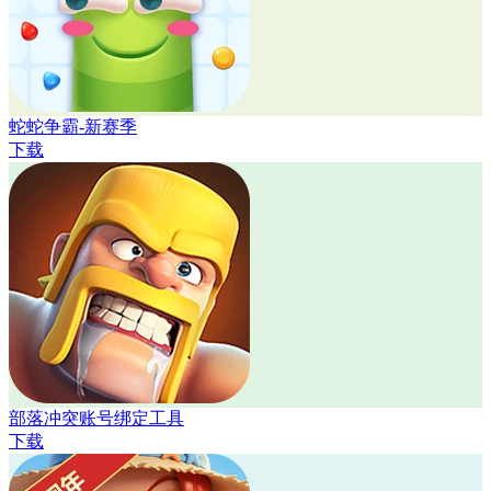
蛇蛇争霸-新赛季
下载
部落冲突账号绑定工具
下载