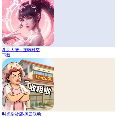
斗罗大陆：逆转时空
下载
时光杂货店-风云联动