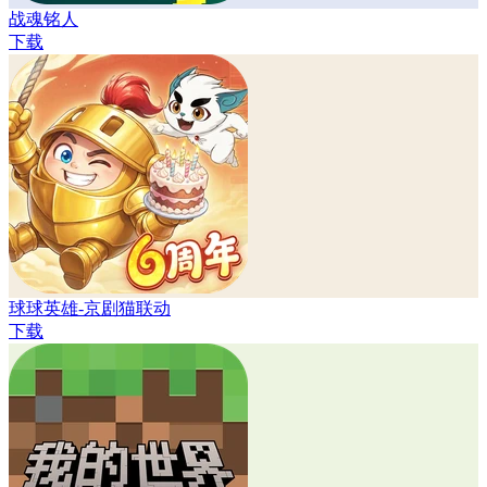
战魂铭人
下载
球球英雄-京剧猫联动
下载