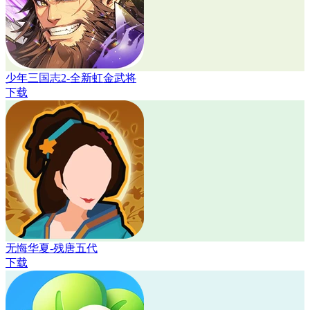
少年三国志2-全新虹金武将
下载
无悔华夏-残唐五代
下载