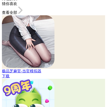
猜你喜欢
查看全部
极品芝麻官-当官模拟器
下载