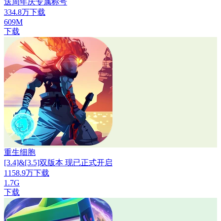
送周年庆专属称号
334.8万下载
609M
下载
重生细胞
[3.4]&[3.5]双版本 现已正式开启
1158.9万下载
1.7G
下载