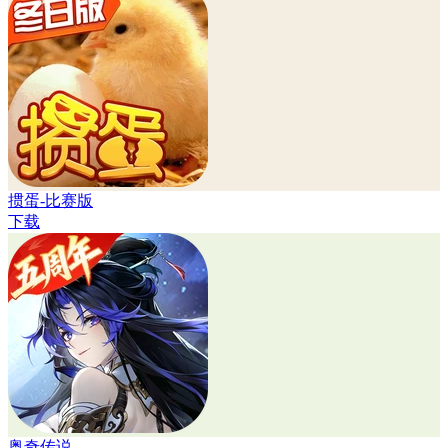
掼蛋-比赛版
下载
奥奇传说