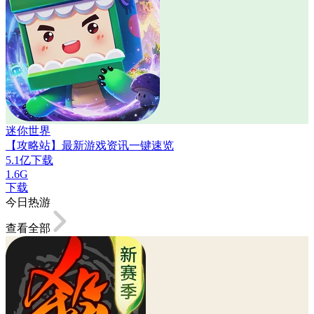
迷你世界
【攻略站】最新游戏资讯一键速览
5.1亿下载
1.6G
下载
今日热游
查看全部