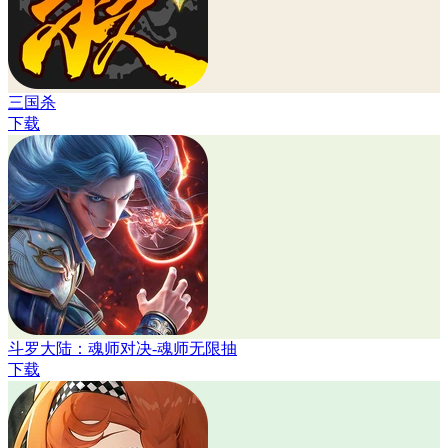
三国杀
下载
斗罗大陆：魂师对决-魂师无限抽
下载