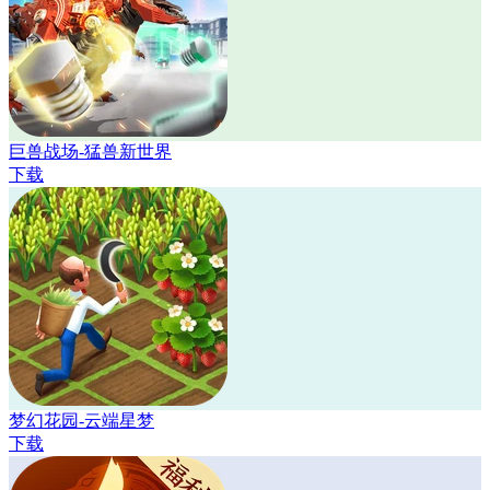
巨兽战场-猛兽新世界
下载
梦幻花园-云端星梦
下载