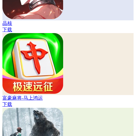
晶核
下载
富豪麻将-马上鸿运
下载