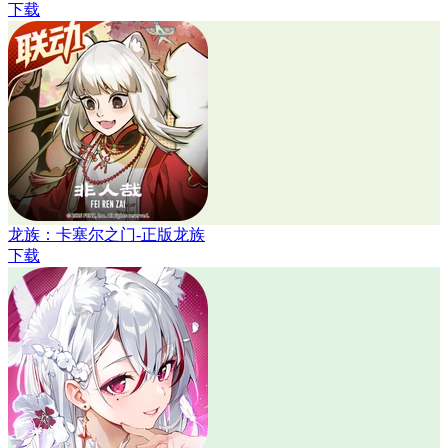
下载
龙族：卡塞尔之门-正版龙族
下载