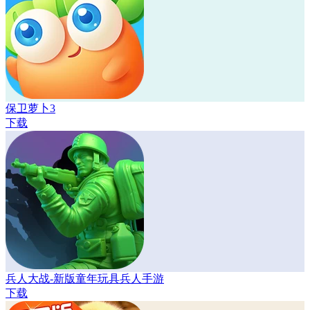
保卫萝卜3
下载
兵人大战-新版童年玩具兵人手游
下载