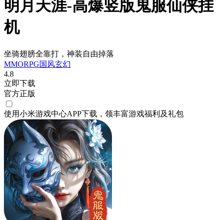
明月天涯-高爆竖版鬼服仙侠挂
机
坐骑翅膀全靠打，神装自由掉落
MMORPG
国风
玄幻
4.8
立即下载
官方正版
使用小米游戏中心APP
下载
，领丰富游戏
福利
及
礼包