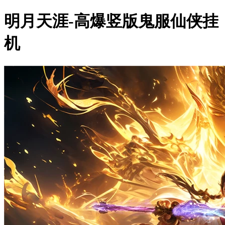
明月天涯-高爆竖版鬼服仙侠挂
机