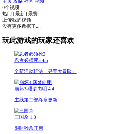
主页
攻略
社区
视频
0个视频
热门
|
最新
|
最赞
上传我的视频
没有更多数据了....
玩此游戏的玩家还喜欢
忍者必须死3
4.6
全新活动玩法「寻宝大冒险」
崩坏3-曙梦向明
4.4
主线第二部终章更新
三国杀
1.8
限时秒杀开启