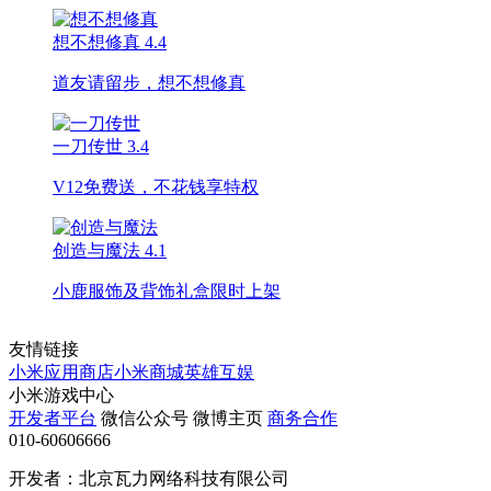
想不想修真
4.4
道友请留步，想不想修真
一刀传世
3.4
V12免费送，不花钱享特权
创造与魔法
4.1
小鹿服饰及背饰礼盒限时上架
友情链接
小米应用商店
小米商城
英雄互娱
小米游戏中心
开发者平台
微信公众号
微博主页
商务合作
010-60606666
开发者：北京瓦力网络科技有限公司