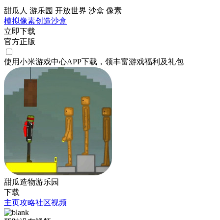
甜瓜人 游乐园 开放世界 沙盒 像素
模拟
像素
创造
沙盒
立即下载
官方正版
使用小米游戏中心APP
下载
，领丰富游戏
福利
及
礼包
甜瓜造物游乐园
下载
主页
攻略
社区
视频