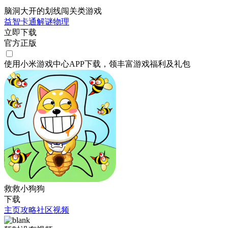
脑洞大开的划线闯关类游戏
益智
卡通
解谜
物理
立即下载
官方正版
使用小米游戏中心APP
下载
，领丰富游戏
福利
及
礼包
救救小狗狗
下载
主页
攻略
社区
视频