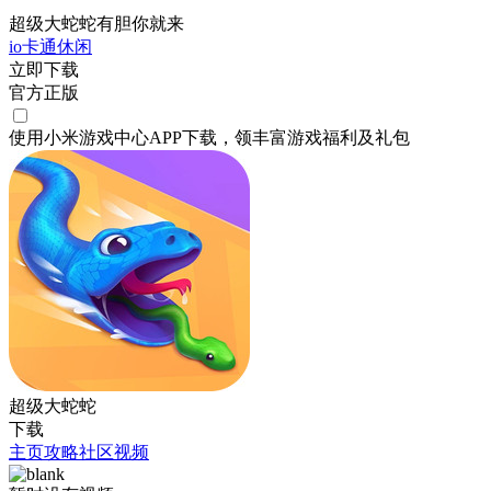
超级大蛇蛇有胆你就来
io
卡通
休闲
立即下载
官方正版
使用小米游戏中心APP
下载
，领丰富游戏
福利
及
礼包
超级大蛇蛇
下载
主页
攻略
社区
视频