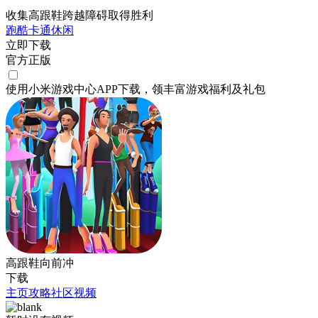
收集高跟鞋跨越障碍取得胜利
跑酷
卡通
休闲
立即下载
官方正版
使用小米游戏中心APP
下载
，领丰富游戏
福利
及
礼包
高跟鞋向前冲
下载
主页
攻略
社区
视频