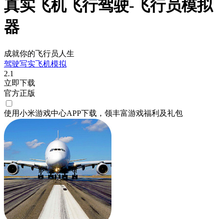
真实飞机飞行驾驶-飞行员模拟
器
成就你的飞行员人生
驾驶
写实
飞机
模拟
2.1
立即下载
官方正版
使用小米游戏中心APP
下载
，领丰富游戏
福利
及
礼包