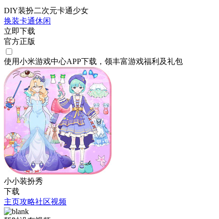
DIY装扮二次元卡通少女
换装
卡通
休闲
立即下载
官方正版
使用小米游戏中心APP
下载
，领丰富游戏
福利
及
礼包
小小装扮秀
下载
主页
攻略
社区
视频