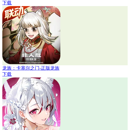
下载
龙族：卡塞尔之门-正版龙族
下载