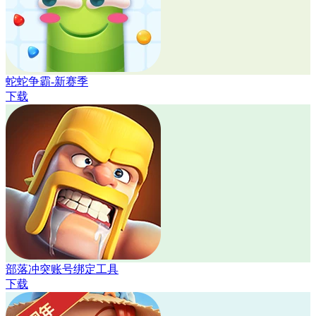
蛇蛇争霸-新赛季
下载
部落冲突账号绑定工具
下载