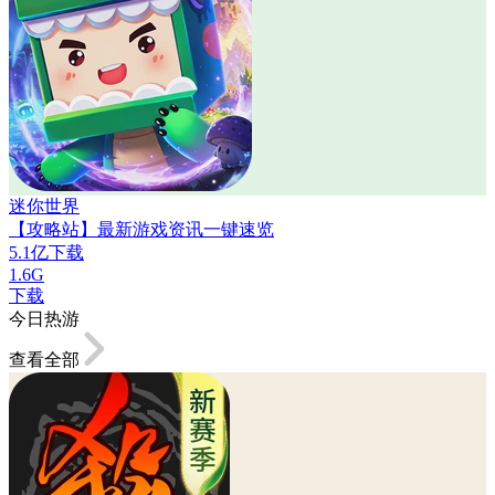
迷你世界
【攻略站】最新游戏资讯一键速览
5.1亿下载
1.6G
下载
今日热游
查看全部