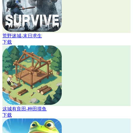
荒野迷城-末日求生
下载
这城有良田-种田摸鱼
下载