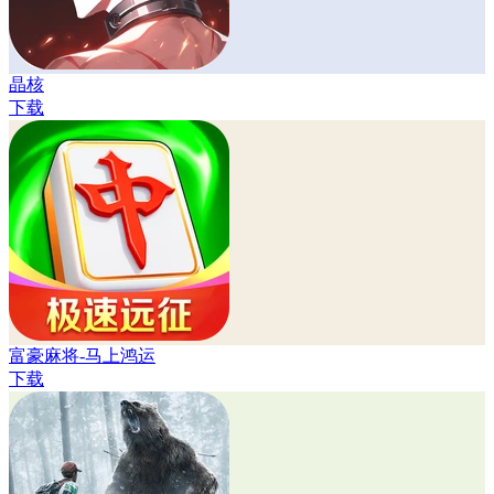
晶核
下载
富豪麻将-马上鸿运
下载