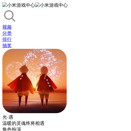
视频
分类
排行
抽奖
光·遇
温暖的灵魂终将相遇
角色扮演