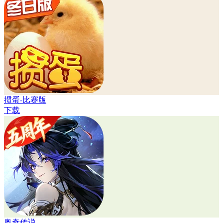
掼蛋-比赛版
下载
奥奇传说