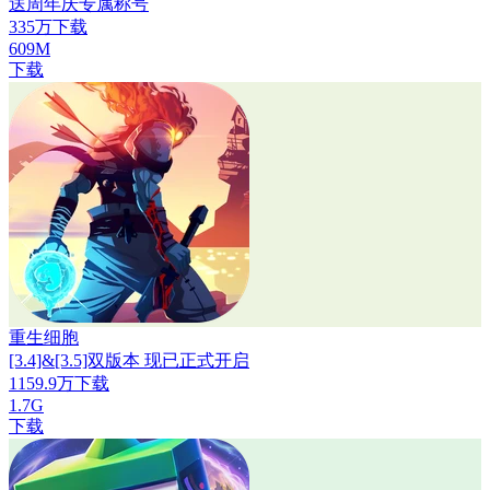
送周年庆专属称号
335万下载
609M
下载
重生细胞
[3.4]&[3.5]双版本 现已正式开启
1159.9万下载
1.7G
下载