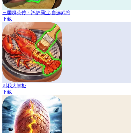
三国群英传：鸿鹄霸业-自选武将
下载
叫我大掌柜
下载