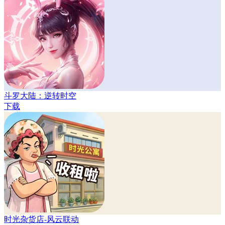
斗罗大陆：逆转时空
下载
时光杂货店-风云联动