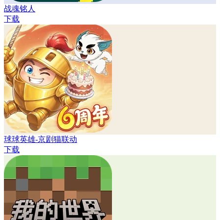
战魂铭人
下载
球球英雄-京剧猫联动
下载