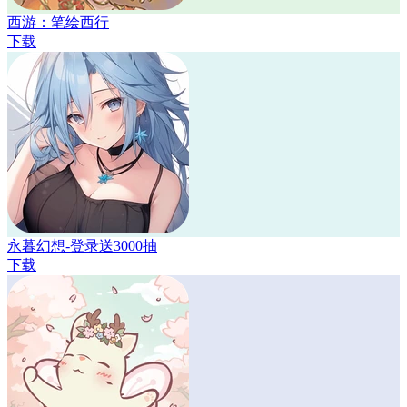
西游：笔绘西行
下载
永暮幻想-登录送3000抽
下载