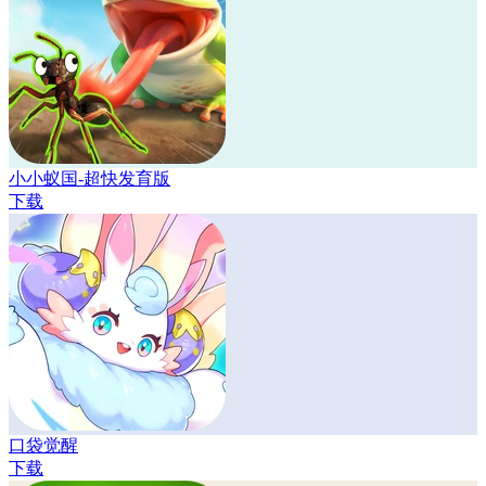
小小蚁国-超快发育版
下载
口袋觉醒
下载