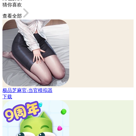
猜你喜欢
查看全部
极品芝麻官-当官模拟器
下载