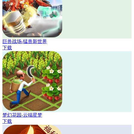
巨兽战场-猛兽新世界
下载
梦幻花园-云端星梦
下载