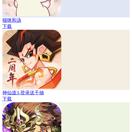
猫咪和汤
下载
神仙道3-登录送千抽
下载