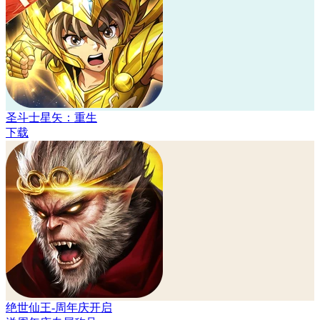
圣斗士星矢：重生
下载
绝世仙王-周年庆开启