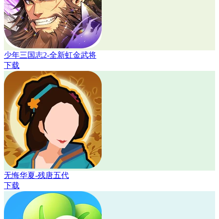
少年三国志2-全新虹金武将
下载
无悔华夏-残唐五代
下载