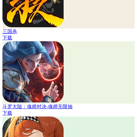
三国杀
下载
斗罗大陆：魂师对决-魂师无限抽
下载