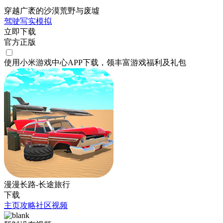
穿越广袤的沙漠荒野与废墟
驾驶
写实
模拟
立即下载
官方正版
使用小米游戏中心APP
下载
，领丰富游戏
福利
及
礼包
漫漫长路-长途旅行
下载
主页
攻略
社区
视频